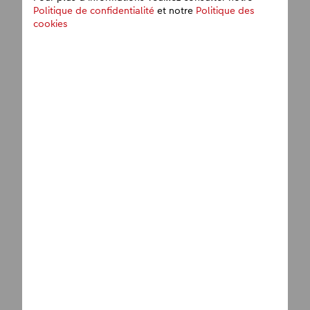
Politique de confidentialité
et notre
Politique des
cookies