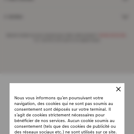
Services
Besoin d'aide ou d'un conseil pour créer votre produit ?
09 80 09 00 96
,
7j/7, de 9h à 22h (prix d’un appel local)
Nous vous informons qu’en poursuivant votre
navigation, des cookies qui ne sont pas soumis au
consentement sont déposés sur votre terminal. Il
s’agit de cookies strictement nécessaires pour
bénéficier de nos services. Aucun cookie soumis au
consentement (tels que des cookies de publicité ou
des réseaux sociaux etc.) ne sont utilisés sur ce site.