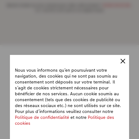
Besoin d'aide ou d'un conseil pour créer votre produit ?
09 80 09 00 96
,
7j/7, de 9h à 22h (prix d’un appel local)
Nous vous informons qu’en poursuivant votre
navigation, des cookies qui ne sont pas soumis au
consentement sont déposés sur votre terminal. Il
s’agit de cookies strictement nécessaires pour
bénéficier de nos services. Aucun cookie soumis au
consentement (tels que des cookies de publicité ou
des réseaux sociaux etc.) ne sont utilisés sur ce site.
Pour plus d’informations veuillez consulter notre
Politique de confidentialité
et notre
Politique des
cookies