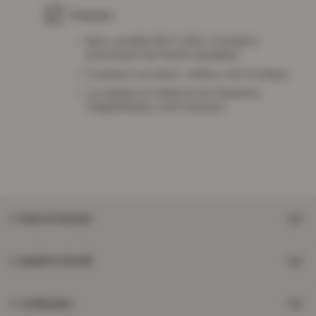
À savoir :
Bois certifié FSC® (FSC-C101851)
provenant de forêts durables
Couleurs au choix : chêne, noir et blanc
La chaîne en métal et les fixations
magnétiques sont incluses
Mode de livraison
Qualité et sécurité
Certifications