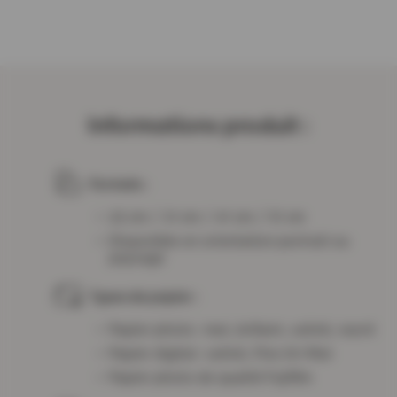
Informations produit :
Formats :
22 cm / 31 cm / 41 cm / 51 cm ​
Disponible en orientation portrait ou
paysage
Types de papier :
Papier photo : mat, brillant, satiné, nacré
Papier digital : satiné, Fine Art Mat
Papier photo de qualité Fujifilm