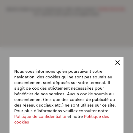
Besoin d'aide ou d'un conseil pour créer votre produit ?
09 80 09 00 96
,
7j/7, de 9h à 22h (prix d’un appel local)
Nous vous informons qu’en poursuivant votre
navigation, des cookies qui ne sont pas soumis au
consentement sont déposés sur votre terminal. Il
s’agit de cookies strictement nécessaires pour
bénéficier de nos services. Aucun cookie soumis au
consentement (tels que des cookies de publicité ou
des réseaux sociaux etc.) ne sont utilisés sur ce site.
Pour plus d’informations veuillez consulter notre
Politique de confidentialité
et notre
Politique des
cookies