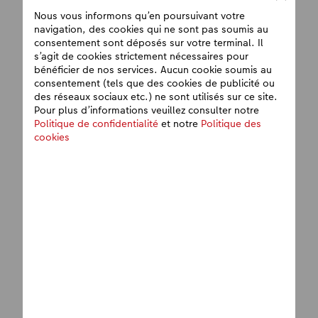
Nous vous informons qu’en poursuivant votre
navigation, des cookies qui ne sont pas soumis au
consentement sont déposés sur votre terminal. Il
s’agit de cookies strictement nécessaires pour
bénéficier de nos services. Aucun cookie soumis au
consentement (tels que des cookies de publicité ou
des réseaux sociaux etc.) ne sont utilisés sur ce site.
Pour plus d’informations veuillez consulter notre
Politique de confidentialité
et notre
Politique des
cookies