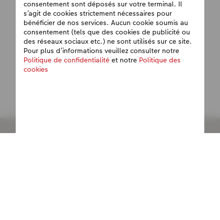
consentement sont déposés sur votre terminal. Il
s’agit de cookies strictement nécessaires pour
bénéficier de nos services. Aucun cookie soumis au
consentement (tels que des cookies de publicité ou
des réseaux sociaux etc.) ne sont utilisés sur ce site.
Pour plus d’informations veuillez consulter notre
Politique de confidentialité
et notre
Politique des
cookies
* Prix hors frais de livraison
Tarifs
|
Cookies