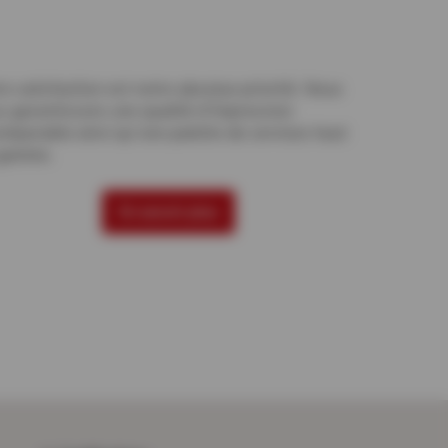
re satisfaction est notre absolue priorité. Nous
s garantissons une qualité d’impression
omparable ainsi qu’une palette de services haut
gamme.
En savoir plus