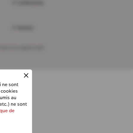
Certifications
Services
 (prix d’un appel local)
i ne sont
 cookies
oumis au
etc.) ne sont
ique de