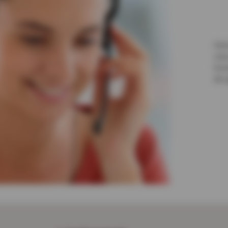
Vot
vou
inc
de 