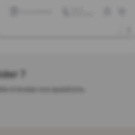
Aide et
Suivi de commande
service client
er ?​
dre à toutes vos questions.​