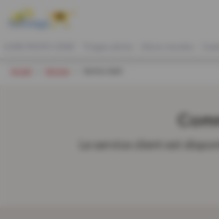
LIVRE PHOTO CEWE
Tirages photo
Décos murales
Cad
Accueil
Services
Service client
Comm
Le service client est dispo