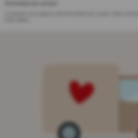
Formulaire de contact
Contactez-nous depuis notre formulaire de contact. Nous reviend
brefs délais.