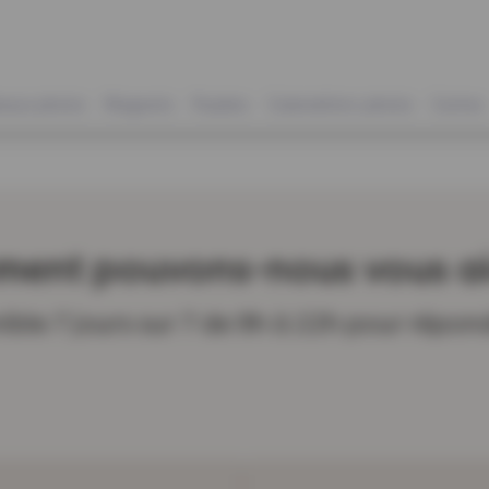
eaux photo
Magnets
Puzzles
Calendriers photo
Cartes
ent pouvons-nous vous aid
nible 7 jours sur 7 de 9h à 22h ​pour répon