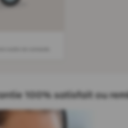
votre numéro de commande.
antie 100% satisfait ou re