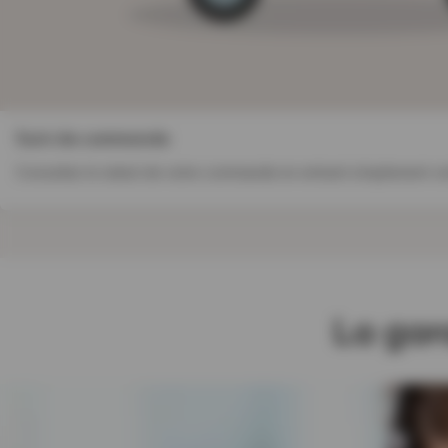
Suivi de commande
Consultez le statut de votre commande en entrant simplement 
La gar